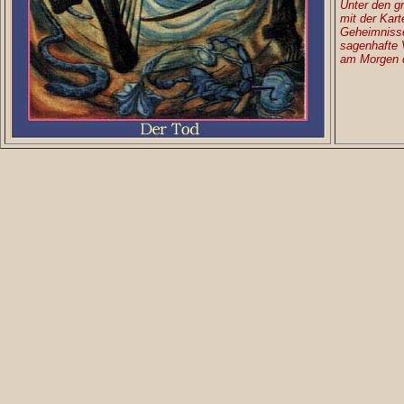
Unter den g
mit der Kar
Geheimnisse
sagenhafte 
am Morgen d